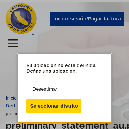
Alertas
Ir
directamente
de
Iniciar sesión/Pagar factura
al
Cal
contenido
Water
principal
Menú
Menú
del
Su ubicación no está definida.
Cambiar
Defina una ubicación.
de
servicio
distrito
móvil
Desestimar
de
Inicio
/
Cal
Seleccionar distrito
Declaración preliminar Au
/
Water
preliminary_statement_au.pdf
preliminary_statement_au.