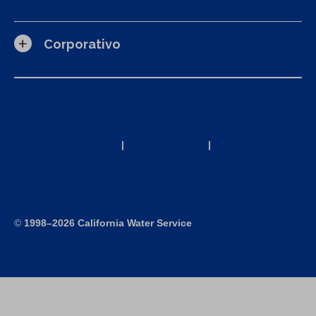
Corporativo
Solicitudes de la Ley de Privacidad del Consumidor de
California (CCPA)
Política de privacidad
|
Términos de uso
|
Declaración de
accesibilidad
Mapa del sitio
©
1998–2026 California Water Service