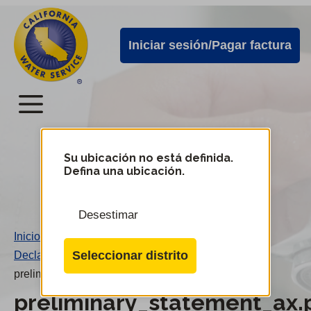
Alertas
Ir
directamente
de
Iniciar sesión/Pagar factura
al
Cal
contenido
Water
principal
Menú
Menú
del
Su ubicación no está definida.
Cambiar
Defina una ubicación.
de
servicio
distrito
móvil
Desestimar
de
Inicio
/
Cal
Seleccionar distrito
Declaración preliminar Ax
/
Water
preliminary_statement_ax.pdf
preliminary_statement_ax.