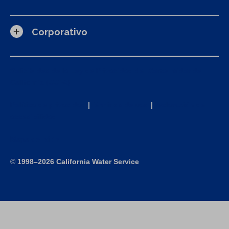
Corporativo
Solicitudes de la Ley de Privacidad del Consumidor de
California (CCPA)
Política de privacidad
|
Términos de uso
|
Declaración de
accesibilidad
Mapa del sitio
©
1998–2026 California Water Service