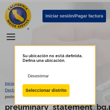
Alertas
Ir
directamente
de
Iniciar sesión/Pagar factura
al
Cal
contenido
Water
principal
Menú
Menú
del
Su ubicación no está definida.
Cambiar
Defina una ubicación.
de
servicio
distrito
móvil
Desestimar
de
Inicio
/
Cal
Seleccionar distrito
Declaración preliminar Bg
/
Water
preliminary_statement_bg.pdf
preliminary_statement_bg.