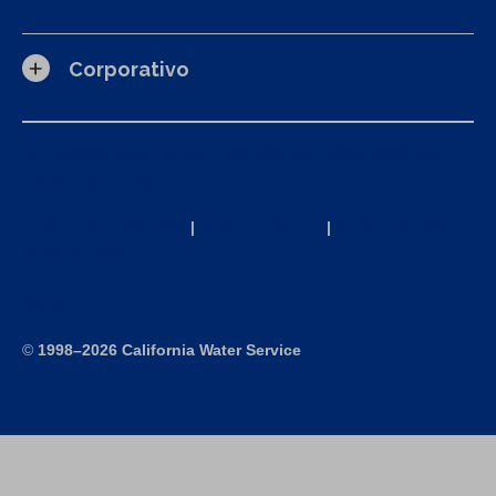
Corporativo
Solicitudes de la Ley de Privacidad del Consumidor de
California (CCPA)
Política de privacidad
|
Términos de uso
|
Declaración de
accesibilidad
Mapa del sitio
©
1998–2026 California Water Service