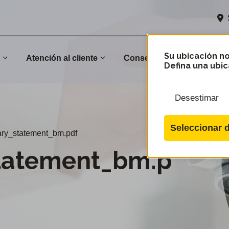
Su ubicación no
n
Atención al cliente
Conservación
Comu
Defina una ubic
Desestimar
Seleccionar d
ary_statement_bm.pdf
statement_bm.p