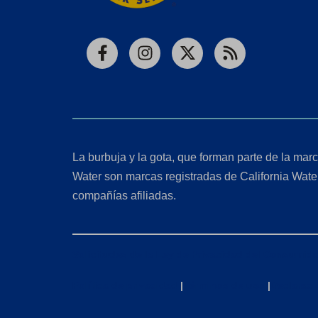
Facebook
Instagram
X
RSS
La burbuja y la gota, que forman parte de la marc
Water son marcas registradas de California Wate
compañías afiliadas.
Solicitudes de la Ley de Privacidad del Consumido
Política de privacidad
|
Términos de uso
|
Declaraci