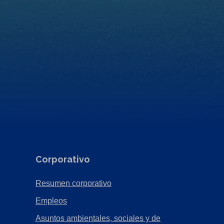
Corporativo
(Opens
Resumen corporativo
in
(Opens
Empleos
a
in
Asuntos ambientales, sociales y de
new