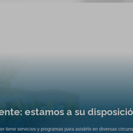
liente: estamos a su disposici
er tiene servicios y programas para asistirlo en diversas circuns