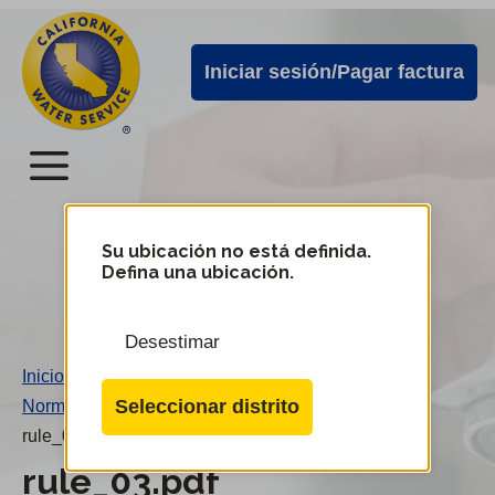
Alertas
Ir
directamente
de
Iniciar sesión/Pagar factura
al
Cal
contenido
Water
principal
Menú
Menú
del
Su ubicación no está definida.
Cambiar
Defina una ubicación.
de
servicio
distrito
móvil
Desestimar
de
Inicio
/
Cal
Seleccionar distrito
Norma 03
/
Water
rule_03.pdf
rule_03.pdf