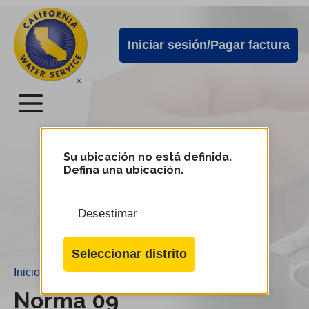
Alertas
Ir
directamente
de
Iniciar sesión/Pagar factura
al
Cal
contenido
Water
principal
Menú
Menú
del
Su ubicación no está definida.
Cambiar
Defina una ubicación.
de
servicio
distrito
móvil
Desestimar
de
Cal
Seleccionar distrito
Water
Inicio
/
Norma 09
Norma 09