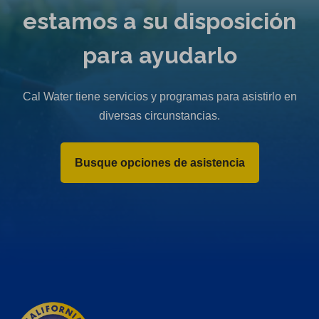
w
estamos a su disposición
t
a
para ayudarlo
b
)
Cal Water tiene servicios y programas para asistirlo en
diversas circunstancias.
Busque opciones de asistencia