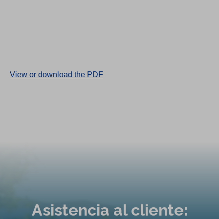
(
View or download the PDF
O
p
e
n
s
i
n
a
n
Asistencia al cliente:
e