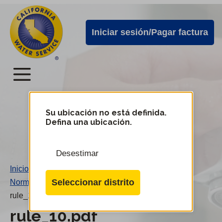
Alertas
Ir
directamente
de
Iniciar sesión/Pagar factura
al
Cal
contenido
Water
principal
Menú
Menú
del
Su ubicación no está definida.
Cambiar
Defina una ubicación.
de
servicio
distrito
móvil
Desestimar
de
Inicio
/
Cal
Seleccionar distrito
Norma 10
/
Water
rule_10.pdf
rule_10.pdf