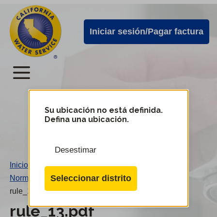
Alertas
Ir
directamente
de
Iniciar sesión/Pagar factura
al
Cal
contenido
Water
principal
Menú
Menú
del
Su ubicación no está definida.
Cambiar
Defina una ubicación.
de
servicio
distrito
móvil
Desestimar
de
Inicio
/
Cal
Seleccionar distrito
Norma 13
/
Water
rule_13.pdf
rule_13.pdf