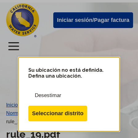
Alertas
Ir
directamente
de
Iniciar sesión/Pagar factura
al
Cal
contenido
Water
principal
Menú
Menú
del
Su ubicación no está definida.
Cambiar
Defina una ubicación.
de
servicio
distrito
móvil
Desestimar
de
Inicio
/
Cal
Seleccionar distrito
Norma 19
/
Water
rule_19.pdf
rule_19.pdf