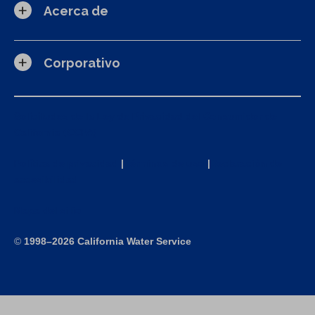
Acerca de
Corporativo
Solicitudes de la Ley de Privacidad del Consumidor de
California (CCPA)
Política de privacidad
|
Términos de uso
|
Declaración de
accesibilidad
Mapa del sitio
©
1998–2026 California Water Service