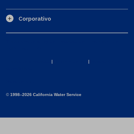
Corporativo
Solicitudes de la Ley de Privacidad del Consumidor de
California (CCPA)
Política de privacidad
|
Términos de uso
|
Declaración de
accesibilidad
Mapa del sitio
©
1998–2026 California Water Service