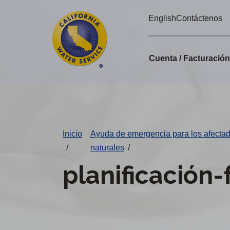
Alertas
Ir
English
Contáctenos
directamente
de
al
Cal
contenido
Cuenta / Facturació
principal
Water
Cambiar
de
distrito
Inicio
Ayuda de emergencia para los afectado
/
naturales
/
planificación-