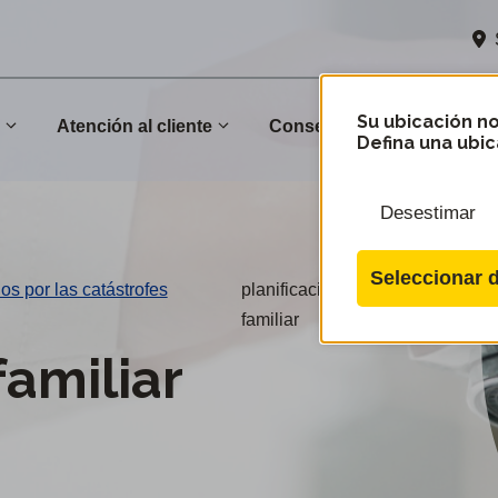
Su ubicación no
n
Atención al cliente
Conservación
Comu
Defina una ubic
Desestimar
Seleccionar d
s por las catástrofes
planificación-
familiar
familiar