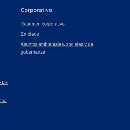
Corporativo
(Opens
Resumen corporativo
in
(Opens
Empleos
a
in
Asuntos ambientales, sociales y de
new
a
(Opens
gobernanza
tab)
new
in
tab)
a
new
 las
tab)
oria