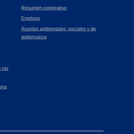
(Opens
Resumen corporativo
in
(Opens
Empleos
a
in
Asuntos ambientales, sociales y de
new
a
(Opens
gobernanza
tab)
new
in
tab)
a
new
 las
tab)
oria