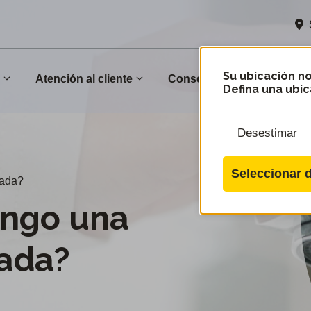
Su ubicación no
n
Atención al cliente
Conservación
Comu
Defina una ubic
Desestimar
Seleccionar d
zada?
engo una
zada?