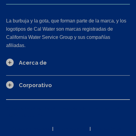
La burbuja y la gota, que forman parte de la marca, y los
logotipos de Cal Water son marcas registradas de
California Water Service Group y sus compañías
afiliadas.
Acerca de
Corporativo
Solicitudes de la Ley de Privacidad del Consumidor de
California (CCPA)
Política de privacidad
|
Términos de uso
|
Declaración de
accesibilidad