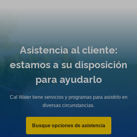
n
s
i
n
a
n
Asistencia al cliente:
e
estamos a su disposición
w
t
para ayudarlo
a
b
)
Cal Water tiene servicios y programas para asistirlo en
diversas circunstancias.
Busque opciones de asistencia