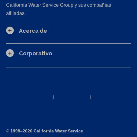
California Water Service Group y sus compañías
afiliadas.
Acerca de
Corporativo
Solicitudes de la Ley de Privacidad del Consumidor de
California (CCPA)
Política de privacidad
|
Términos de uso
|
Declaración de
accesibilidad
Mapa del sitio
©
1998–2026 California Water Service