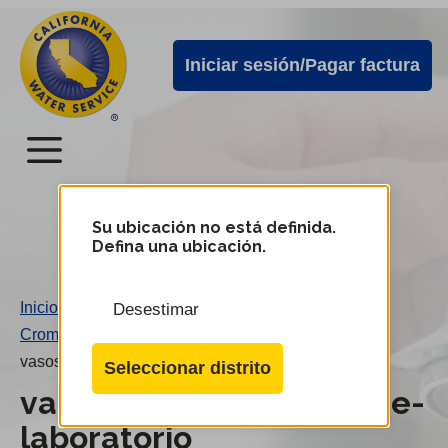
Alertas
Ir
directamente
de
Iniciar sesión/Pagar factura
al
Cal
contenido
Water
principal
Menú
Menú
del
Su ubicación no está definida.
Cambiar
Defina una ubicación.
de
servicio
distrito
móvil
Inicio
/
Desestimar
de
Cromo-6
/
Cal
vasos-de-precipitado-de-laboratorio
Seleccionar distrito
Water
vasos-de-precipitado-de-
laboratorio