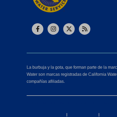
Facebook
Instagram
X
RSS
La burbuja y la gota, que forman parte de la marc
Water son marcas registradas de California Wate
compañías afiliadas.
Solicitudes de la Ley de Privacidad del Consumido
Política de privacidad
|
Términos de uso
|
Declaraci