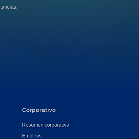
tancias.
Corporativo
(Opens
Resumen corporativo
in
(Opens
Empleos