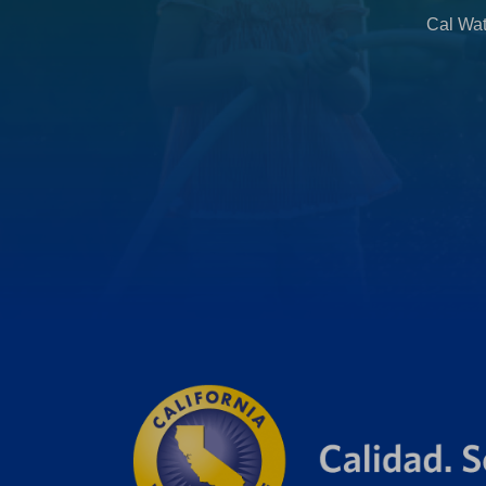
b
Cal Wat
)