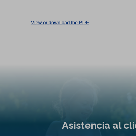
(
View or download the PDF
O
p
e
n
s
i
n
a
n
e
w
t
Asistencia al c
a