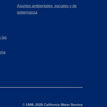
a
in
Asuntos ambientales, sociales y de
new
a
(Opens
gobernanza
tab)
new
in
tab)
a
new
 las
tab)
oria
Mapa del sitio
©
1998–2026 California Water Service