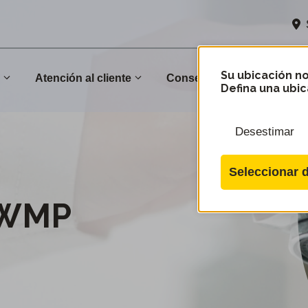
Su ubicación no
n
Atención al cliente
Conservación
Comu
Defina una ubic
Desestimar
Seleccionar d
 WMP