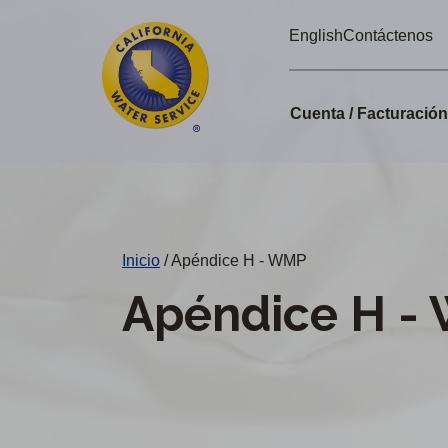
Alertas
Ir
English
Contáctenos
directamente
de
al
Cal
contenido
Cuenta / Facturació
principal
Water
Cambiar
de
distrito
Inicio
/
Apéndice H - WMP
Apéndice H -