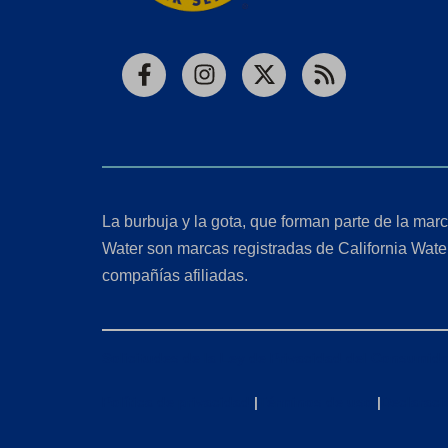
Facebook
Instagram
X
RSS
La burbuja y la gota, que forman parte de la marc
Water son marcas registradas de California Wate
compañías afiliadas.
Solicitudes de la Ley de Privacidad del Consumido
Política de privacidad
|
Términos de uso
|
Declaraci