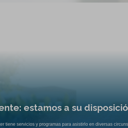
liente: estamos a su disposici
er tiene servicios y programas para asistirlo en diversas circuns