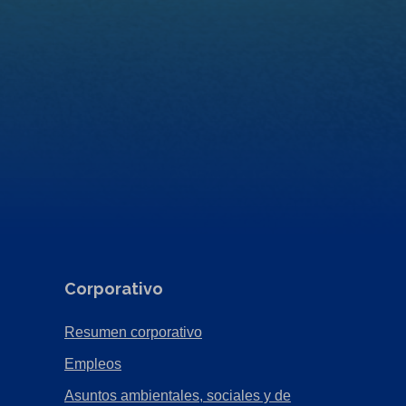
Corporativo
(Opens
Resumen corporativo
in
(Opens
Empleos
a
in
Asuntos ambientales, sociales y de
new