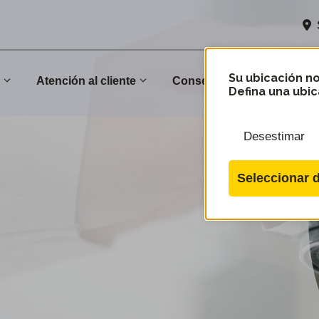
Su ubicación no
n
Atención al cliente
Conservación
Comu
Defina una ubic
Desestimar
Seleccionar d