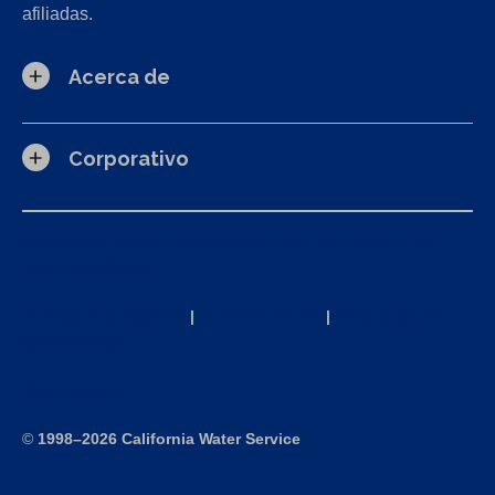
afiliadas.
Acerca de
Corporativo
Solicitudes de la Ley de Privacidad del Consumidor de
California (CCPA)
Política de privacidad
|
Términos de uso
|
Declaración de
accesibilidad
Mapa del sitio
©
1998–2026 California Water Service