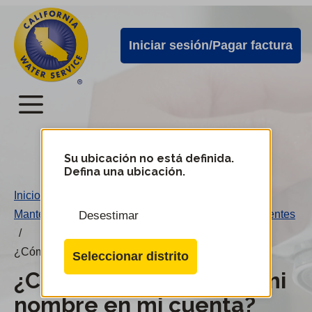
Alertas
Ir
directamente
de
Iniciar sesión/Pagar factura
al
Cal
contenido
Water
principal
Menú
Menú
del
Su ubicación no está definida.
Cambiar
Defina una ubicación.
de
servicio
distrito
Inicio
/
móvil
Mantenimiento de cuenta en línea - Preguntas frecuentes
Desestimar
de
/
Cal
¿Cómo puedo corregir mi nombre en mi cuenta?
Seleccionar distrito
Water
¿Cómo puedo corregir mi
nombre en mi cuenta?