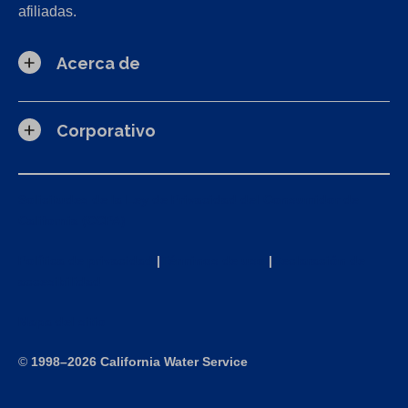
afiliadas.
Acerca de
Corporativo
Solicitudes de la Ley de Privacidad del Consumidor de
California (CCPA)
Política de privacidad
|
Términos de uso
|
Declaración de
accesibilidad
Mapa del sitio
©
1998–2026 California Water Service