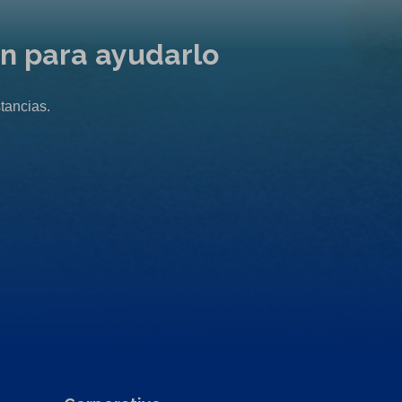
ón para ayudarlo
tancias.