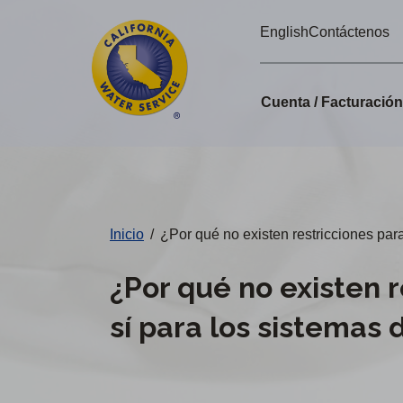
Alertas
Ir
English
Contáctenos
directamente
de
al
Cal
contenido
Cuenta / Facturació
principal
Water
Cambiar
de
distrito
Inicio
/
¿Por qué no existen restricciones par
¿Por qué no existen 
sí para los sistemas 