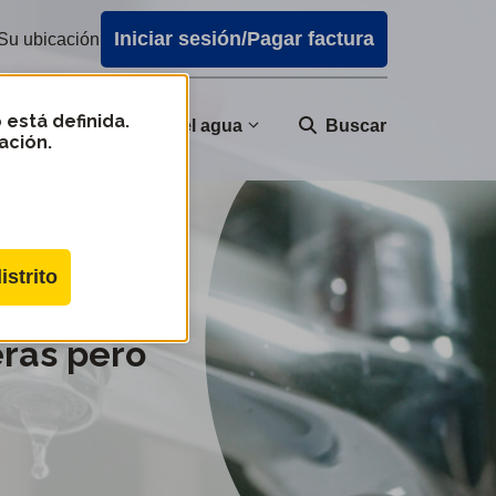
Iniciar sesión/Pagar factura
Su ubicación
 está definida.
nidad
Calidad del agua
Buscar
ación.
istrito
eras pero