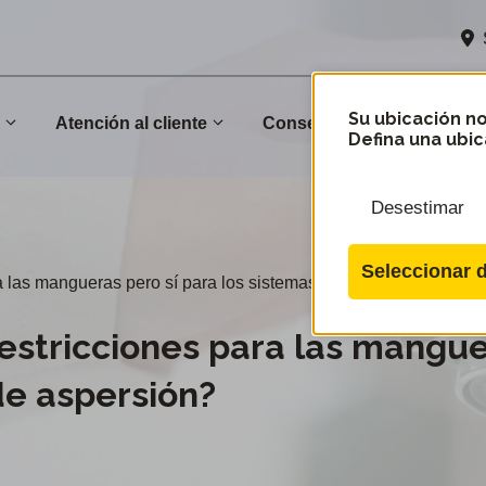
Su ubicación no
n
Atención al cliente
Conservación
Comu
Defina una ubic
Desestimar
Seleccionar d
a las mangueras pero sí para los sistemas de aspersión?
restricciones para las mangu
de aspersión?