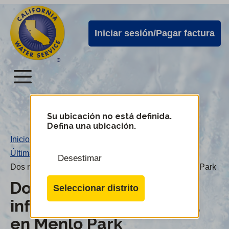
Alertas
Ir
directamente
de
Iniciar sesión/Pagar factura
al
Cal
contenido
Water
principal
Menú
Menú
del
Su ubicación no está definida.
Cambiar
Defina una ubicación.
de
servicio
Inicio
/
distrito
móvil
Últimas noticias
/
Desestimar
de
Dos mejoras en la infraestructura de agua en Menlo Park
Cal
Dos mejoras en la
Seleccionar distrito
Water
infraestructura de agua
en Menlo Park