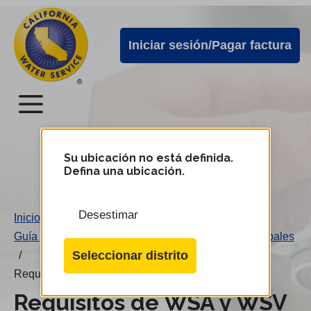
Alertas
Ir
directamente
de
Iniciar sesión/Pagar factura
al
Cal
contenido
Water
principal
Menú
Menú
del
Su ubicación no está definida.
Cambiar
Defina una ubicación.
de
servicio
distrito
móvil
Desestimar
Inicio
/
de
Guía para desarrolladores de las extensiones principales
Cal
Seleccionar distrito
/
Water
Requisitos de WSA y WSV
Requisitos de WSA y WSV