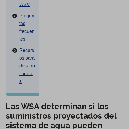
WSV
Pregun
tas
frecuen
tes
Recurs
os para
desarro
lladore
s
Las WSA determinan si los
suministros proyectados del
sistema de agua pueden