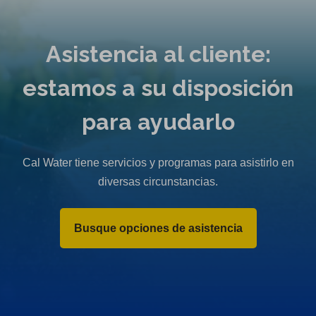
Asistencia al cliente:
estamos a su disposición
para ayudarlo
Cal Water tiene servicios y programas para asistirlo en
diversas circunstancias.
Busque opciones de asistencia