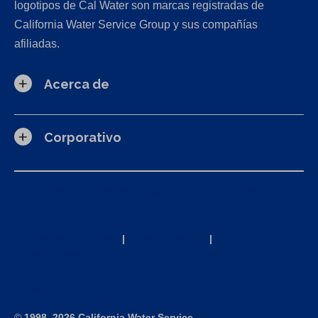
logotipos de Cal Water son marcas registradas de
California Water Service Group y sus compañías
afiliadas.
Acerca de
Corporativo
Solicitudes de la Ley de Privacidad del Consumidor de
California (CCPA)
Política de privacidad
|
Términos de uso
|
Declaración de
accesibilidad
Mapa del sitio
©
1998–2026 California Water Service