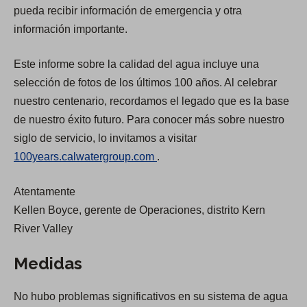
O
O
pueda recibir información de emergencia y otra
p
p
información importante.
e
e
Este informe sobre la calidad del agua incluye una
n
n
selección de fotos de los últimos 100 años. Al celebrar
s
s
nuestro centenario, recordamos el legado que es la base
i
i
de nuestro éxito futuro. Para conocer más sobre nuestro
n
n
siglo de servicio, lo invitamos a visitar
a
a
(
100years.calwatergroup.com
.
n
n
O
e
e
Atentamente
p
w
w
Kellen Boyce, gerente de Operaciones, distrito Kern
e
t
t
River Valley
n
a
a
s
b
b
Medidas
i
)
)
n
No hubo problemas significativos en su sistema de agua
a