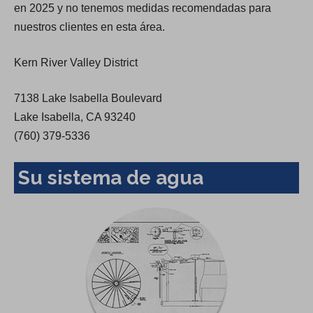
en 2025 y no tenemos medidas recomendadas para
n
nuestros clientes en esta área.
e
w
Kern River Valley District
t
a
7138 Lake Isabella Boulevard
b
Lake Isabella, CA 93240
)
(760) 379-5336
Su sistema de agua