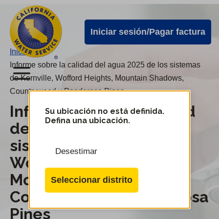
Alertas
Ir
directamente
de
Iniciar sesión/Pagar factura
al
Cal
contenido
Inicio
/
Water
principal
Informe sobre la calidad del agua 2025 de los sistemas
Menú
de Kernville, Wofford Heights, Mountain Shadows,
Countrywood y Ponderosa Pines
Menú
Informe sobre la calidad
del
Su ubicación no está definida.
Cambiar
Defina una ubicación.
del agua 2025 de los
de
servicio
distrito
móvil
sistemas de Kernville,
Desestimar
de
Wofford Heights,
Cal
Mountain Shadows,
Seleccionar distrito
Water
Countrywood y Ponderosa
Pines