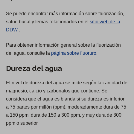
Se puede encontrar más información sobre fluorización,
salud bucal y temas relacionados en el
sitio web de la
(
DDW
.
O
Para obtener información general sobre la fluorización
p
del agua, consulte la
página sobre fluoruro
.
e
n
Dureza del agua
s
i
El nivel de dureza del agua se mide según la cantidad de
n
magnesio, calcio y carbonatos que contiene. Se
a
considera que el agua es blanda si su dureza es inferior
n
a 75 partes por millón (ppm), moderadamente dura de 75
e
a 150 ppm, dura de 150 a 300 ppm, y muy dura de 300
w
ppm o superior.
t