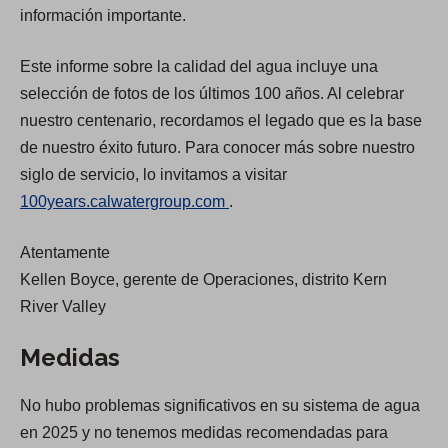
p
p
información importante.
e
e
Este informe sobre la calidad del agua incluye una
n
n
selección de fotos de los últimos 100 años. Al celebrar
s
s
nuestro centenario, recordamos el legado que es la base
i
i
de nuestro éxito futuro. Para conocer más sobre nuestro
n
n
siglo de servicio, lo invitamos a visitar
a
a
(
100years.calwatergroup.com
.
n
n
O
e
e
Atentamente
p
w
w
Kellen Boyce, gerente de Operaciones, distrito Kern
e
t
t
River Valley
n
a
a
s
b
b
Medidas
i
)
)
n
No hubo problemas significativos en su sistema de agua
a
en 2025 y no tenemos medidas recomendadas para
n