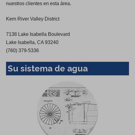
nuestros clientes en esta área.
e
w
Kern River Valley District
t
a
7138 Lake Isabella Boulevard
b
Lake Isabella, CA 93240
)
(760) 379-5336
Su sistema de agua