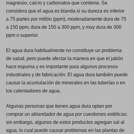
magnesio, calcio y carbonatos que contiene. Se
a
considera que el agua es blanda si su dureza es inferior
n
a 75 partes por millón (ppm), moderadamente dura de 75
e
a 150 ppm, dura de 150 a 300 ppm, y muy dura de 300
w
ppm o superior.
t
a
El agua dura habitualmente no constituye un problema
b
de salud, pero puede afectar la manera en que el jabón
)
hace espuma y es importante para algunos procesos
industriales y de fabricación. El agua dura también puede
causar la acumulación de minerales en las tuberías o en
los calentadores de agua.
Algunas personas que tienen agua dura optan por
comprar un ablandador de agua por cuestiones estéticas;
sin embargo, algunos de estos productos agregan sal al
agua, lo cual puede causar problemas en las plantas de