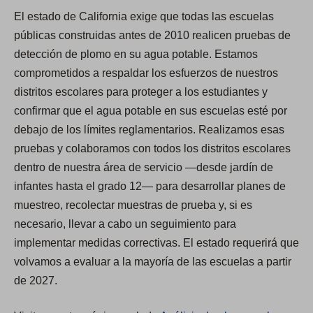
e
El estado de California exige que todas las escuelas
n
públicas construidas antes de 2010 realicen pruebas de
s
detección de plomo en su agua potable. Estamos
i
comprometidos a respaldar los esfuerzos de nuestros
n
distritos escolares para proteger a los estudiantes y
a
confirmar que el agua potable en sus escuelas esté por
n
debajo de los límites reglamentarios. Realizamos esas
e
pruebas y colaboramos con todos los distritos escolares
w
dentro de nuestra área de servicio —desde jardín de
t
infantes hasta el grado 12— para desarrollar planes de
a
muestreo, recolectar muestras de prueba y, si es
b
necesario, llevar a cabo un seguimiento para
)
implementar medidas correctivas. El estado requerirá que
volvamos a evaluar a la mayoría de las escuelas a partir
de 2027.