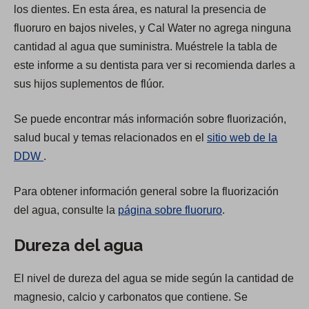
los dientes. En esta área, es natural la presencia de
fluoruro en bajos niveles, y Cal Water no agrega ninguna
cantidad al agua que suministra. Muéstrele la tabla de
este informe a su dentista para ver si recomienda darles a
sus hijos suplementos de flúor.
Se puede encontrar más información sobre fluorización,
salud bucal y temas relacionados en el
sitio web de la
(
DDW
.
O
Para obtener información general sobre la fluorización
p
del agua, consulte la
página sobre fluoruro
.
e
n
Dureza del agua
s
i
El nivel de dureza del agua se mide según la cantidad de
n
magnesio, calcio y carbonatos que contiene. Se
a