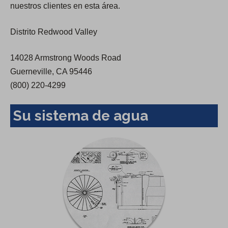
nuestros clientes en esta área.
e
w
Distrito Redwood Valley
t
a
14028 Armstrong Woods Road
b
Guerneville, CA 95446
)
(800) 220-4299
Su sistema de agua