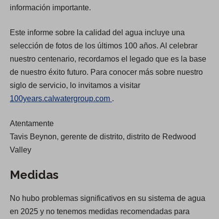
p
p
información importante.
e
e
Este informe sobre la calidad del agua incluye una
n
n
selección de fotos de los últimos 100 años. Al celebrar
s
s
nuestro centenario, recordamos el legado que es la base
i
i
de nuestro éxito futuro. Para conocer más sobre nuestro
n
n
siglo de servicio, lo invitamos a visitar
a
a
(
100years.calwatergroup.com
.
n
n
O
e
e
Atentamente
p
w
w
Tavis Beynon, gerente de distrito, distrito de Redwood
e
t
t
Valley
n
a
a
s
b
b
Medidas
i
)
)
n
No hubo problemas significativos en su sistema de agua
a
en 2025 y no tenemos medidas recomendadas para
n