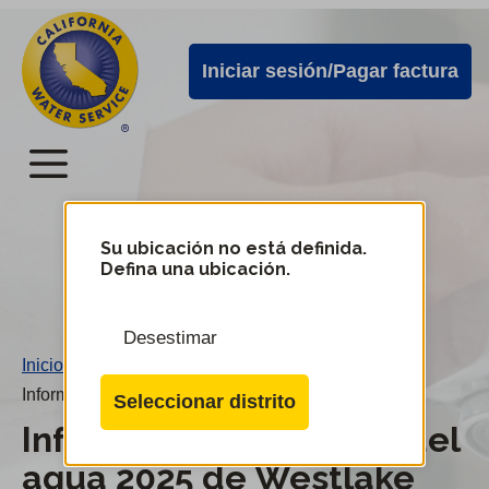
Alertas
Ir
directamente
de
Iniciar sesión/Pagar factura
al
Cal
contenido
Water
principal
Menú
Menú
del
Su ubicación no está definida.
Cambiar
Defina una ubicación.
de
servicio
distrito
móvil
Desestimar
de
Inicio
/
Cal
Informe sobre calidad del agua 2025 de Westlake
Seleccionar distrito
Water
Informe sobre calidad del
agua 2025 de Westlake