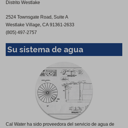
Distrito Westlake
w
t
2524 Townsgate Road, Suite A
a
Westlake Village, CA 91361-2633
b
(805) 497-2757
)
Su sistema de agua
Cal Water ha sido proveedora del servicio de agua de