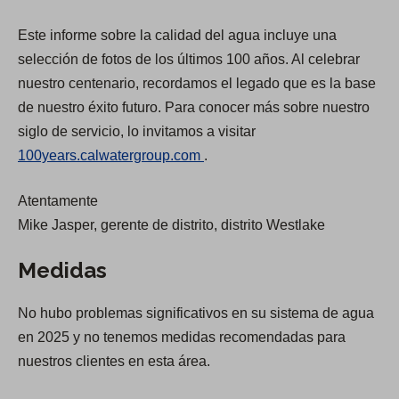
e
e
Este informe sobre la calidad del agua incluye una
n
n
selección de fotos de los últimos 100 años. Al celebrar
s
s
nuestro centenario, recordamos el legado que es la base
i
i
de nuestro éxito futuro. Para conocer más sobre nuestro
n
n
siglo de servicio, lo invitamos a visitar
a
a
(
100years.calwatergroup.com
.
n
n
O
e
e
Atentamente
p
w
w
Mike Jasper, gerente de distrito, distrito Westlake
e
t
t
n
a
a
Medidas
s
b
b
i
)
)
No hubo problemas significativos en su sistema de agua
n
en 2025 y no tenemos medidas recomendadas para
a
nuestros clientes en esta área.
n
e