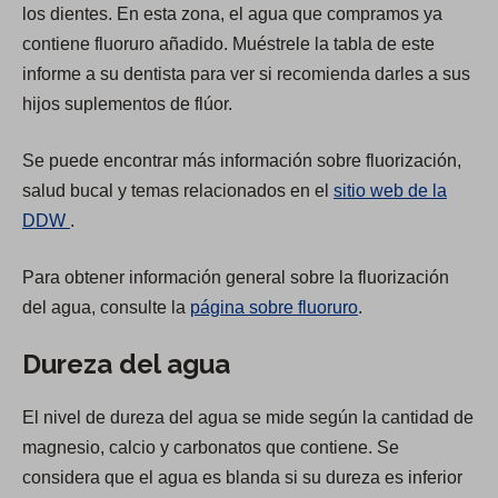
los dientes. En esta zona, el agua que compramos ya
contiene fluoruro añadido. Muéstrele la tabla de este
informe a su dentista para ver si recomienda darles a sus
hijos suplementos de flúor.
Se puede encontrar más información sobre fluorización,
salud bucal y temas relacionados en el
sitio web de la
(
DDW
.
O
Para obtener información general sobre la fluorización
p
del agua, consulte la
página sobre fluoruro
.
e
n
Dureza del agua
s
i
El nivel de dureza del agua se mide según la cantidad de
n
magnesio, calcio y carbonatos que contiene. Se
a
considera que el agua es blanda si su dureza es inferior
n