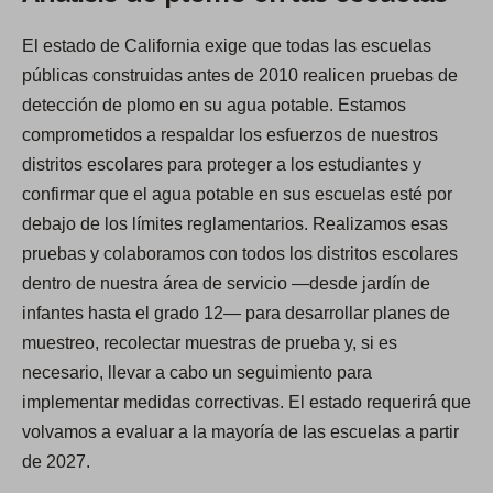
e
El estado de California exige que todas las escuelas
n
públicas construidas antes de 2010 realicen pruebas de
s
detección de plomo en su agua potable. Estamos
i
comprometidos a respaldar los esfuerzos de nuestros
n
distritos escolares para proteger a los estudiantes y
a
confirmar que el agua potable en sus escuelas esté por
n
debajo de los límites reglamentarios. Realizamos esas
e
pruebas y colaboramos con todos los distritos escolares
w
dentro de nuestra área de servicio —desde jardín de
t
infantes hasta el grado 12— para desarrollar planes de
a
muestreo, recolectar muestras de prueba y, si es
b
necesario, llevar a cabo un seguimiento para
)
implementar medidas correctivas. El estado requerirá que
volvamos a evaluar a la mayoría de las escuelas a partir
de 2027.