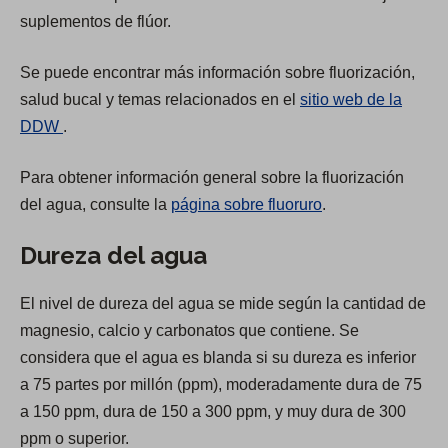
suplementos de flúor.
Se puede encontrar más información sobre fluorización,
salud bucal y temas relacionados en el
sitio web de la
(
DDW
.
O
Para obtener información general sobre la fluorización
p
del agua, consulte la
página sobre fluoruro
.
e
n
Dureza del agua
s
i
El nivel de dureza del agua se mide según la cantidad de
n
magnesio, calcio y carbonatos que contiene. Se
a
considera que el agua es blanda si su dureza es inferior
n
a 75 partes por millón (ppm), moderadamente dura de 75
e
a 150 ppm, dura de 150 a 300 ppm, y muy dura de 300
w
ppm o superior.