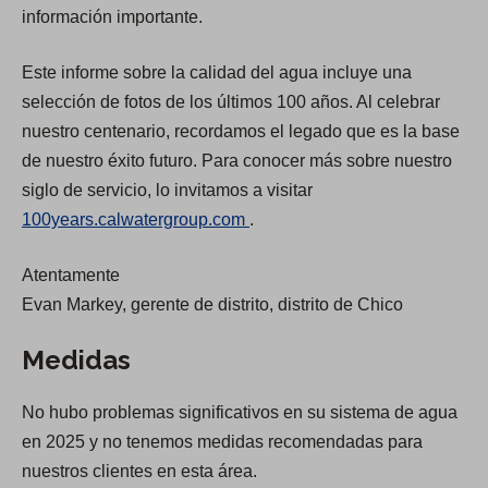
p
p
información importante.
e
e
Este informe sobre la calidad del agua incluye una
n
n
selección de fotos de los últimos 100 años. Al celebrar
s
s
nuestro centenario, recordamos el legado que es la base
i
i
de nuestro éxito futuro. Para conocer más sobre nuestro
n
n
siglo de servicio, lo invitamos a visitar
a
a
(
100years.calwatergroup.com
.
n
n
O
e
e
Atentamente
p
w
w
Evan Markey, gerente de distrito, distrito de Chico
e
t
t
n
a
a
Medidas
s
b
b
i
)
)
No hubo problemas significativos en su sistema de agua
n
en 2025 y no tenemos medidas recomendadas para
a
nuestros clientes en esta área.
n