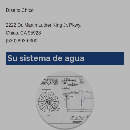
e
Distrito Chico
w
t
2222 Dr. Martin Luther King Jr. Pkwy.
a
Chico, CA 95928
b
(530) 893-6300
)
Su sistema de agua