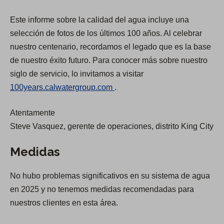
e
e
Este informe sobre la calidad del agua incluye una
n
n
selección de fotos de los últimos 100 años. Al celebrar
s
s
nuestro centenario, recordamos el legado que es la base
i
i
de nuestro éxito futuro. Para conocer más sobre nuestro
n
n
siglo de servicio, lo invitamos a visitar
a
a
(
100years.calwatergroup.com
.
n
n
O
e
e
Atentamente
p
w
w
Steve Vasquez, gerente de operaciones, distrito King City
e
t
t
n
a
a
Medidas
s
b
b
i
)
)
No hubo problemas significativos en su sistema de agua
n
en 2025 y no tenemos medidas recomendadas para
a
nuestros clientes en esta área.
n
e