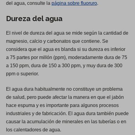
del agua, consulte la
página sobre fluoruro
.
e
n
Dureza del agua
s
i
El nivel de dureza del agua se mide según la cantidad de
n
magnesio, calcio y carbonatos que contiene. Se
a
considera que el agua es blanda si su dureza es inferior
n
a 75 partes por millón (ppm), moderadamente dura de 75
e
a 150 ppm, dura de 150 a 300 ppm, y muy dura de 300
w
ppm o superior.
t
a
El agua dura habitualmente no constituye un problema
b
de salud, pero puede afectar la manera en que el jabón
)
hace espuma y es importante para algunos procesos
industriales y de fabricación. El agua dura también puede
causar la acumulación de minerales en las tuberías o en
los calentadores de agua.