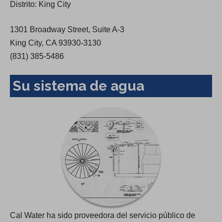
Distrito: King City
w
t
1301 Broadway Street, Suite A-3
a
King City, CA 93930-3130
b
(831) 385-5486
)
Su sistema de agua
Cal Water ha sido proveedora del servicio público de