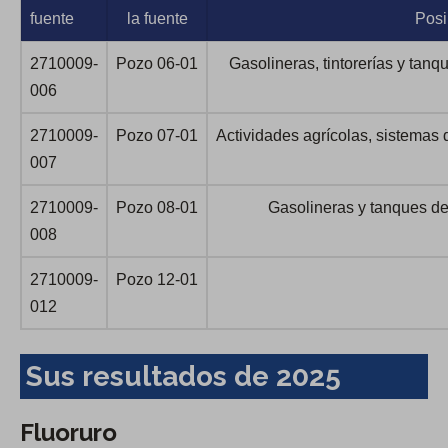
fuente
la fuente
Posi
2710009-
Pozo 06-01
Gasolineras, tintorerías y ta
006
2710009-
Pozo 07-01
Actividades agrícolas, sistemas 
007
2710009-
Pozo 08-01
Gasolineras y tanques d
008
2710009-
Pozo 12-01
012
Sus resultados de 2025
Fluoruro